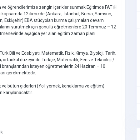
en ve öğrencilerimize zengin içerikler sunmak Eğitimde FATİH
Bu kapsamda 12 ilimizde (Ankara, İstanbul, Bursa, Samsun,
Van, Eskişehir) EBA stüdyoları kurma çalışmaları devam
şmalarını yürütmek için gönüllü öğretmenlere 20 Temmuz – 12
retmenevinde aşağıda yer alan eğitim zaman planı
rk Dili ve Edebiyatı, Matematik, Fizik, Kimya, Biyoloji, Tarih,
a; ortaokul düzeyinde Türkçe, Matematik, Fen ve Teknoloji /
lgisi branşlarından isteyen öğretmenlerin 24 Haziran – 10
arı gerekmektedir.
ak ve bütün giderleri (Yol, yemek, konaklama ve eğitim)
 karşılanacaktır.
ik