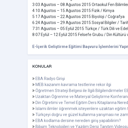
3 03 Ağustos – 08 Ağustos 2015 Ortaokul Fen Bilimler
4 10 Ağustos – 15 Ağustos 2015 Fizik / Kimya
5 17 Ağustos – 22 Ağustos 2015 Biyoloji / Coğrafya
6 24 Ağustos – 29 Ağustos 2015 Sosyal Bilgiler / Tari
7 31 Ağustos – 05 Eylül 2015 Türkçe / Türk Dili ve Ede
8 07 Eylül – 12 Eylül 2015 Felsefe Grubu / Din Kültürü v
E-İçerik Geliştirme Eğitimi Başvuru İşlemlerini Yap
KONULAR
EBA Radyo Girişi
MEB kazanım kavrama testlerine rekor ilgi
Öğretmen Strateji Belgesi ile İlgili Bilgilendirmeler 
Uzaktan Öğrenme ve Materyal Geliştirme Konferan
Din Öğretimi ve Temel Eğitim Ders Kitaplarına Nered
İslami ilimler öğrenmek isteyenlere uzaktan eğitim f
Türkçeyi doğru ve güzel kullanma yarışması ne za
EBA kodlama dersine nereden giriş yapabilirim?
Bilişim Teknolojileri ve Yazılım Dersi Tanıtım Videosu