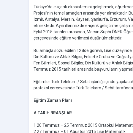
Türkiye’de e-içerik ekosistemini geliştirmek, öğretm
Projesi’nin temel amaçları arasında yer almaktadır. 
İzmir, Antalya, Mersin, Kayseri, Şanlıurfa, Erzurum, 
etmektedir. Aynı illerimizde e-içerik geliştirme çalı
Eylül 2015 tarihleri arasında, Mersin Suphi ÖNER Öğ
çerçevesinde eğitim verilmesi düşünülmektedir.
Bu amaçla sözü edilen 12 ilde görevli, Lise düzeyinde Tü
Din Kültürü ve Ahlak Bilgisi, Felsefe Grubu ve Coğrafy
Fen Bilimleri, Sosyal Bilgiler, Din Kültürü ve Ahlak Bi
Temmuz 2015 tarihleri arasında başvurularını yapmal
Eğitimler Türk Telekom / Sebit işbirliği içinde yapılac
protokol çerçevesinde Türk Telekom / Sebit tarafından
Eğitim Zaman Planı
# TARİH BRANŞLAR
1 20 Temmuz – 25 Temmuz 2015 Ortaokul Matemat
2 27 Temmuz – 01 Ağustos 2015 Lise Matematik