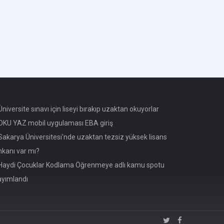
niversite sınavı için liseyi bırakıp uzaktan okuyorlar
KU YAZ mobil uygulaması EBA giriş
akarya Üniversitesi'nde uzaktan tezsiz yüksek lisans
mkanı var mı?
aydi Çocuklar Kodlama Öğrenmeye adlı kamu spotu
ayımlandı