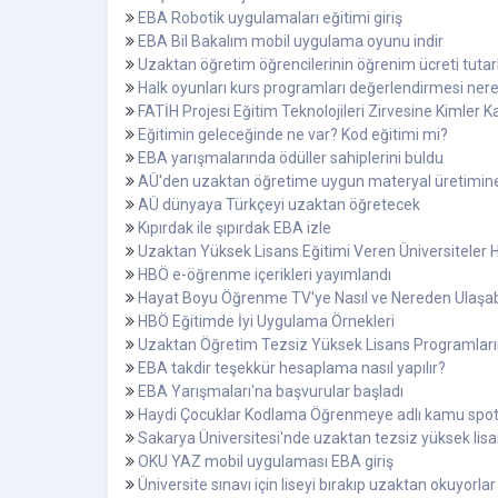
EBA Robotik uygulamaları eğitimi giriş
EBA Bil Bakalım mobil uygulama oyunu indir
Uzaktan öğretim öğrencilerinin öğrenim ücreti tutarl
Halk oyunları kurs programları değerlendirmesi nere
FATİH Projesi Eğitim Teknolojileri Zirvesine Kimler Ka
Eğitimin geleceğinde ne var? Kod eğitimi mi?
EBA yarışmalarında ödüller sahiplerini buldu
AÜ'den uzaktan öğretime uygun materyal üretimin
AÜ dünyaya Türkçeyi uzaktan öğretecek
Kıpırdak ile şıpırdak EBA izle
Uzaktan Yüksek Lisans Eğitimi Veren Üniversiteler H
HBÖ e-öğrenme içerikleri yayımlandı
Hayat Boyu Öğrenme TV'ye Nasıl ve Nereden Ulaşab
HBÖ Eğitimde İyi Uygulama Örnekleri
Uzaktan Öğretim Tezsiz Yüksek Lisans Programları
EBA takdir teşekkür hesaplama nasıl yapılır?
EBA Yarışmaları'na başvurular başladı
Haydi Çocuklar Kodlama Öğrenmeye adlı kamu spot
Sakarya Üniversitesi'nde uzaktan tezsiz yüksek lisa
OKU YAZ mobil uygulaması EBA giriş
Üniversite sınavı için liseyi bırakıp uzaktan okuyorlar