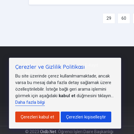
29
60
Aday
E-Kayıt
Çerezler ve Gizlilik Politikası
Aöf
E-Okul
Bu site üzerinde çerez kullanılmamaktadır, ancak
E-Kimlik
Mebbis
varsa bu mesaj daha fazla detay sağlamak üzere
özelleştirilebilir. İsteğe bağlı geri arama işlemini
KYK
LGS
görmek için aşağıdaki
kabul et
düğmesini tıklayın...
Daha fazla bilgi
Çerezleri kabul et
Çerezleri kişiselleştir
© 2023
Oidb.Net
. Öğrenci İşleri Daire Başkanlığı