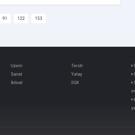
91
122
153
Uzem
Tercih
Ü
Sanat
Yatay
O
İktisat
SGK
S
i
H
y