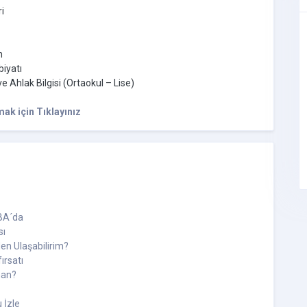
i
h
biyatı
e Ahlak Bilgisi (Ortaokul – Lise)
mak için Tıklayınız
EBA´da
sı
en Ulaşabilirim?
ırsatı
man?
 İzle