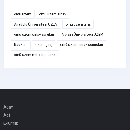
omu uzem
omu uzem sınav
Anadolu Üniversitesi UZEM
omü uzem giriş
omu uzem sınav soruları
Mersin Üniversitesi UZEM
Bauzem
uzem giriş
omü uzem sınav sonuçları
omü uzem not sorgulama
Aday
Aöf
E-Kimlik