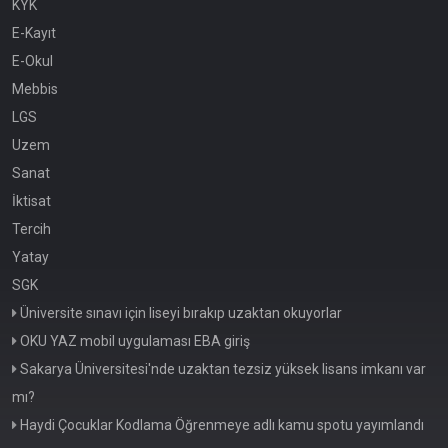
KYK
E-Kayıt
E-Okul
Mebbis
LGS
Uzem
Sanat
İktisat
Tercih
Yatay
SGK
Üniversite sınavı için liseyi bırakıp uzaktan okuyorlar
OKU YAZ mobil uygulaması EBA giriş
Sakarya Üniversitesi'nde uzaktan tezsiz yüksek lisans imkanı var
mı?
Haydi Çocuklar Kodlama Öğrenmeye adlı kamu spotu yayımlandı