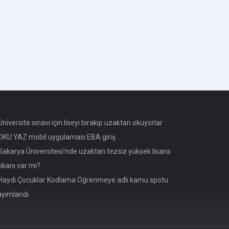
niversite sınavı için liseyi bırakıp uzaktan okuyorlar
KU YAZ mobil uygulaması EBA giriş
akarya Üniversitesi'nde uzaktan tezsiz yüksek lisans
mkanı var mı?
aydi Çocuklar Kodlama Öğrenmeye adlı kamu spotu
ayımlandı