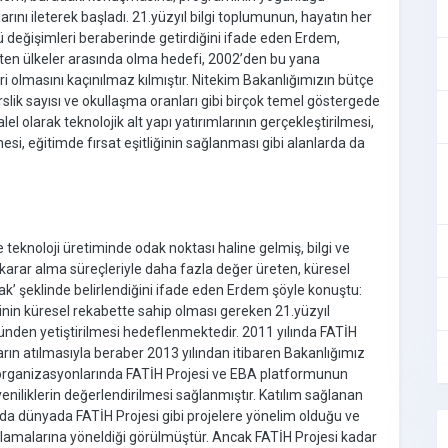
nı ileterek başladı. 21.yüzyıl bilgi toplumunun, hayatın her
ü değişimleri beraberinde getirdiğini ifade eden Erdem,
ten ülkeler arasında olma hedefi, 2002’den bu yana
ri olmasını kaçınılmaz kılmıştır. Nitekim Bakanlığımızın bütçe
rslik sayısı ve okullaşma oranları gibi birçok temel göstergede
el olarak teknolojik alt yapı yatırımlarının gerçekleştirilmesi,
i, eğitimde fırsat eşitliğinin sağlanması gibi alanlarda da
 teknoloji üretiminde odak noktası haline gelmiş, bilgi ve
lı karar alma süreçleriyle daha fazla değer üreten, küresel
ak’ şeklinde belirlendiğini ifade eden Erdem şöyle konuştu:
inin küresel rekabette sahip olması gereken 21.yüzyıl
günden yetiştirilmesi hedeflenmektedir. 2011 yılında FATİH
rın atılmasıyla beraber 2013 yılından itibaren Bakanlığımız
şı organizasyonlarında FATİH Projesi ve EBA platformunun
 yeniliklerin değerlendirilmesi sağlanmıştır. Katılım sağlanan
unda dünyada FATİH Projesi gibi projelere yönelim olduğu ve
anlamalarına yöneldiği görülmüştür. Ancak FATİH Projesi kadar