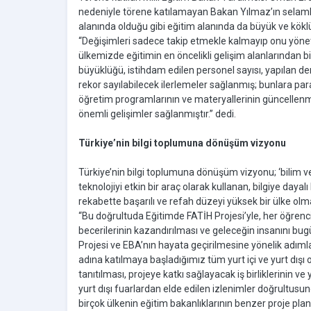
nedeniyle törene katılamayan Bakan Yılmaz’ın selamları
alanında olduğu gibi eğitim alanında da büyük ve kökl
“Değişimleri sadece takip etmekle kalmayıp onu yöne
ülkemizde eğitimin en öncelikli gelişim alanlarından bi
büyüklüğü, istihdam edilen personel sayısı, yapılan de
rekor sayılabilecek ilerlemeler sağlanmış; bunlara paral
öğretim programlarının ve materyallerinin güncellenmes
önemli gelişimler sağlanmıştır.” dedi.
Türkiye’nin bilgi toplumuna dönüşüm vizyonu
Türkiye’nin bilgi toplumuna dönüşüm vizyonu; ‘bilim ve
teknolojiyi etkin bir araç olarak kullanan, bilgiye daya
rekabette başarılı ve refah düzeyi yüksek bir ülke olm
“Bu doğrultuda Eğitimde FATİH Projesi’yle, her öğrenc
becerilerinin kazandırılması ve geleceğin insanını bu
Projesi ve EBA’nın hayata geçirilmesine yönelik adımla
adına katılmaya başladığımız tüm yurt içi ve yurt dı
tanıtılması, projeye katkı sağlayacak iş birliklerinin ve
yurt dışı fuarlardan elde edilen izlenimler doğrultus
birçok ülkenin eğitim bakanlıklarının benzer proje pl