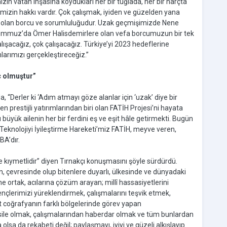
izin vatan inşasına koydukları her bir tuğlada, her bir harçta
rimizin hakkı vardır. Çok çalışmak, iyiden ve güzelden yana
ğa olan borcu ve sorumluluğudur. Uzak geçmişimizde Nene
 Temmuz’da Ömer Halisdemirlere olan vefa borcumuzun bir tek
alışacağız, çok çalışacağız. Türkiye’yi 2023 hedeflerine
arımızı gerçekleştireceğiz.”
ç olmuştur”
“Derler ki ‘Adım atmayı göze alanlar için ‘uzak’ diye bir
en prestijli yatırımlarından biri olan FATİH Projesi’ni hayata
büyük ailenin her bir ferdini eş ve eşit hâle getirmekti. Bugün
 Teknolojiyi İyileştirme Hareketi’miz FATİH, meyve veren,
BA’dır.
 ve kıymetlidir” diyen Tırnakçı konuşmasını şöyle sürdürdü.
lan, çevresinde olup bitenlere duyarlı, ülkesinde ve dünyadaki
ne ortak, acılarına çözüm arayan; millî hassasiyetlerini
nçlerimizi yüreklendirmek, çalışmalarını teşvik etmek,
t coğrafyanın farklı bölgelerinde görev yapan
esile olmak, çalışmalarından haberdar olmak ve tüm bunlardan
a da rekabeti değil; paylaşmayı, iyiyi ve güzeli alkışlayıp