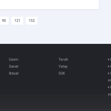
90
121
152
Uzem
Tercih
Ü
Sanat
Yatay
O
İktisat
SGK
S
i
H
y