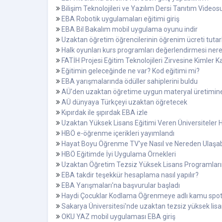
Bilişim Teknolojileri ve Yazılım Dersi Tanıtım Videosu
EBA Robotik uygulamaları eğitimi giriş
EBA Bil Bakalım mobil uygulama oyunu indir
Uzaktan öğretim öğrencilerinin öğrenim ücreti tutarl
Halk oyunları kurs programları değerlendirmesi nere
FATİH Projesi Eğitim Teknolojileri Zirvesine Kimler Ka
Eğitimin geleceğinde ne var? Kod eğitimi mi?
EBA yarışmalarında ödüller sahiplerini buldu
AÜ'den uzaktan öğretime uygun materyal üretimin
AÜ dünyaya Türkçeyi uzaktan öğretecek
Kıpırdak ile şıpırdak EBA izle
Uzaktan Yüksek Lisans Eğitimi Veren Üniversiteler H
HBÖ e-öğrenme içerikleri yayımlandı
Hayat Boyu Öğrenme TV'ye Nasıl ve Nereden Ulaşab
HBÖ Eğitimde İyi Uygulama Örnekleri
Uzaktan Öğretim Tezsiz Yüksek Lisans Programları
EBA takdir teşekkür hesaplama nasıl yapılır?
EBA Yarışmaları'na başvurular başladı
Haydi Çocuklar Kodlama Öğrenmeye adlı kamu spot
Sakarya Üniversitesi'nde uzaktan tezsiz yüksek lisa
OKU YAZ mobil uygulaması EBA giriş