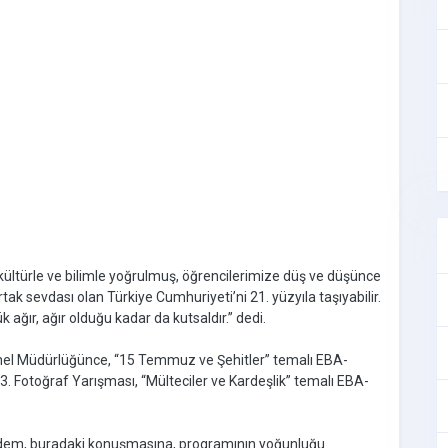
kültürle ve bilimle yoğrulmuş, öğrencilerimize düş ve düşünce
rtak sevdası olan Türkiye Cumhuriyeti’ni 21. yüzyıla taşıyabilir.
ğır, ağır olduğu kadar da kutsaldır.” dedi.
i Genel Müdürlüğünce, “15 Temmuz ve Şehitler” temalı EBA-
. Fotoğraf Yarışması, “Mülteciler ve Kardeşlik” temalı EBA-
Erdem, buradaki konuşmasına, programının yoğunluğu