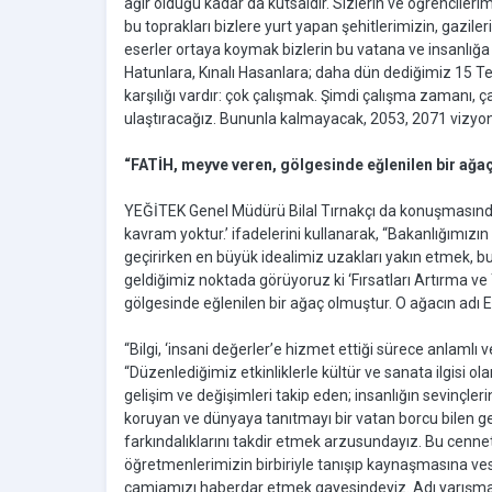
ağır olduğu kadar da kutsaldır. Sizlerin ve öğrencilerim
bu toprakları bizlere yurt yapan şehitlerimizin, gazile
eserler ortaya koymak bizlerin bu vatana ve insanlı
Hatunlara, Kınalı Hasanlara; daha dün dediğimiz 15
karşılığı vardır: çok çalışmak. Şimdi çalışma zamanı, ç
ulaştıracağız. Bununla kalmayacak, 2053, 2071 vizyonl
“FATİH, meyve veren, gölgesinde eğlenilen bir ağa
YEĞİTEK Genel Müdürü Bilal Tırnakçı da konuşmasında, 
kavram yoktur.’ ifadelerini kullanarak, “Bakanlığımızın 
geçirirken en büyük idealimiz uzakları yakın etmek, bu 
geldiğimiz noktada görüyoruz ki ‘Fırsatları Artırma ve
gölgesinde eğlenilen bir ağaç olmuştur. O ağacın adı E
“Bilgi, ‘insani değerler’e hizmet ettiği sürece anlamlı
“Düzenlediğimiz etkinliklerle kültür ve sanata ilgisi o
gelişim ve değişimleri takip eden; insanlığın sevinçleri
koruyan ve dünyaya tanıtmayı bir vatan borcu bilen ge
farkındalıklarını takdir etmek arzusundayız. Bu cenne
öğretmenlerimizin birbiriyle tanışıp kaynaşmasına v
camiamızı haberdar etmek gayesindeyiz. Adı yarışma ols