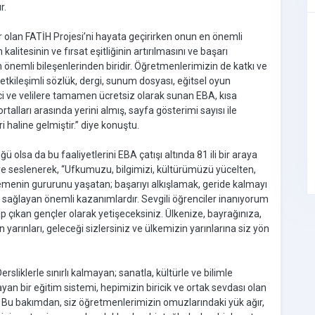
r.
ır olan FATİH Projesi’ni hayata geçirirken onun en önemli
itesinin ve fırsat eşitliğinin artırılmasını ve başarı
n önemli bileşenlerinden biridir. Öğretmenlerimizin de katkı ve
 etkileşimli sözlük, dergi, sunum dosyası, eğitsel oyun
nci ve velilere tamamen ücretsiz olarak sunan EBA, kısa
ları arasında yerini almış, sayfa gösterimi sayısı ile
i haline gelmiştir.” diye konuştu.
ü olsa da bu faaliyetlerini EBA çatışı altında 81 ili bir araya
re seslenerek, “Ufkumuzu, bilgimizi, kültürümüzü yücelten,
emenin gururunu yaşatan; başarıyı alkışlamak, geride kalmayı
sağlayan önemli kazanımlardır. Sevgili öğrenciler inanıyorum
ahip çıkan gençler olarak yetişeceksiniz. Ülkenize, bayrağınıza,
n yarınları, geleceği sizlersiniz ve ülkemizin yarınlarına siz yön
sliklerle sınırlı kalmayan; sanatla, kültürle ve bilimle
an bir eğitim sistemi, hepimizin biricik ve ortak sevdası olan
r. Bu bakımdan, siz öğretmenlerimizin omuzlarındaki yük ağır,