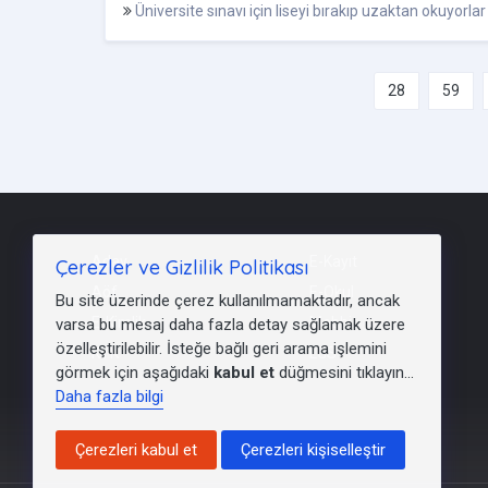
Üniversite sınavı için liseyi bırakıp uzaktan okuyorlar
28
59
Aday
E-Kayıt
Çerezler ve Gizlilik Politikası
Aöf
E-Okul
Bu site üzerinde çerez kullanılmamaktadır, ancak
E-Kimlik
Mebbis
varsa bu mesaj daha fazla detay sağlamak üzere
özelleştirilebilir. İsteğe bağlı geri arama işlemini
KYK
LGS
görmek için aşağıdaki
kabul et
düğmesini tıklayın...
Daha fazla bilgi
Çerezleri kabul et
Çerezleri kişiselleştir