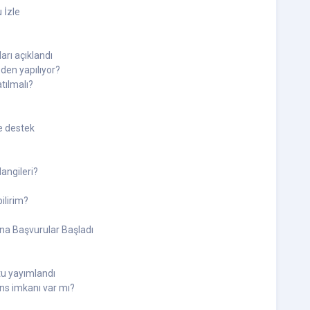
 İzle
arı açıklandı
den yapılıyor?
tılmalı?
e destek
angileri?
ilirim?
na Başvurular Başladı
u yayımlandı
ns imkanı var mı?