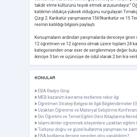
takdir etme kültürünü teşvik etmek arzusundayız.” Öğ
katılımın oldukça yüksek olduğunu vurgulayan Tırnakç
Çizgi 2. Karikatür yarışmasına 1569karikatür ve 15
resmin katıldığı bilgisini paylaştı.
Konuşmaların ardından yarışmalarda dereceye giren öğ
12 öğretmen ve 12 öğrenci olmak üzere toplam 24 katıl
kategorisinden onar eser de sergilenmeye değer bulund
ikinciye 3 bin ve üçüncüye de ödül olarak 2 bin lira veril
KONULAR
EBA Radyo Girişi
MEB kazanım kavrama testlerine rekor ilgi
Öğretmen Strateji Belgesi ile İlgili Bilgilendirmeler 
Uzaktan Öğrenme ve Materyal Geliştirme Konferan
Din Öğretimi ve Temel Eğitim Ders Kitaplarına Nered
İslami ilimler öğrenmek isteyenlere uzaktan eğitim f
Türkçeyi doğru ve güzel kullanma yarışması ne za
EBA kodlama dersine nereden giriş yapabilirim?