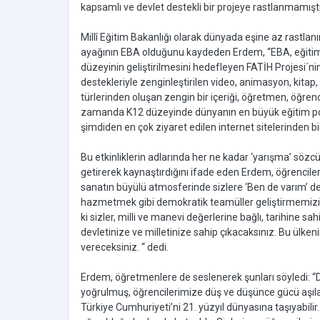
kapsamlı ve devlet destekli bir projeye rastlanmamıştı
Millî Eğitim Bakanlığı olarak dünyada eşine az rastlan
ayağının EBA olduğunu kaydeden Erdem, “EBA, eğitim kal
düzeyinin geliştirilmesini hedefleyen FATİH Projesi´ni
destekleriyle zenginleştirilen video, animasyon, kitap,
türlerinden oluşan zengin bir içeriği, öğretmen, öğre
zamanda K12 düzeyinde dünyanın en büyük eğitim portal
şimdiden en çok ziyaret edilen internet sitelerinden bir
Bu etkinliklerin adlarında her ne kadar ‘yarışma’ sözcüğ
getirerek kaynaştırdığını ifade eden Erdem, öğrencile
sanatın büyülü atmosferinde sizlere ‘Ben de varım’ d
hazmetmek gibi demokratik teamüller geliştirmemizi 
ki sizler, milli ve manevi değerlerine bağlı, tarihine s
devletinize ve milletinize sahip çıkacaksınız. Bu ülkeni
vereceksiniz. “ dedi.
Erdem, öğretmenlere de seslenerek şunları söyledi: “Der
yoğrulmuş, öğrencilerimize düş ve düşünce gücü aşılay
Türkiye Cumhuriyeti’ni 21. yüzyıl dünyasına taşıyabili